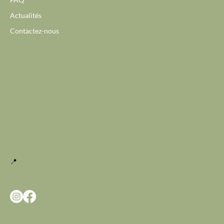
Actualités
Contactez-nous
Informations
FAQ
CGV
Mentions légales
Politique de confidentialité
Contact
📍
Port-Vendres - Côte Vermeille
📧
contact@vinea-orea.com
📞 07 75 67 92 36